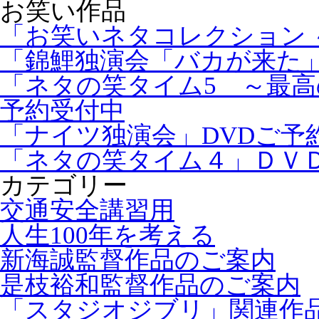
お笑い作品
「お笑いネタコレクション ～
「錦鯉独演会「バカが来た」
「ネタの笑タイム5 ～最高
予約受付中
「ナイツ独演会」DVDご予
「ネタの笑タイム４」ＤＶ
カテゴリー
交通安全講習用
人生100年を考える
新海誠監督作品のご案内
是枝裕和監督作品のご案内
「スタジオジブリ」関連作