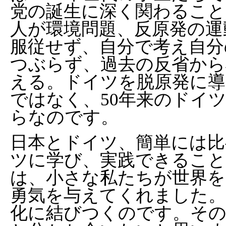
党の誕生に深く関わるこ
人が環境問題、反原発の運
服従せず、自分で考え自分
つぶらず、過去の反省から
える。ドイツを脱原発に
ではなく、50年来のドイ
らなのです。
日本とドイツ、簡単には
ツに学び、実践できるこ
は、小さな私たちが世界
勇気を与えてくれました。
化に結びつくのです。そ