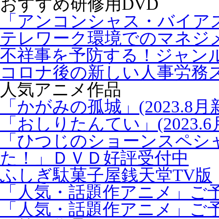
おすすめ研修用DVD
「アンコンシャス・バイア
テレワーク環境でのマネジ
不祥事を予防する！ジャン
コロナ後の新しい人事労務
人気アニメ作品
「かがみの孤城」(2023.8月
「おしりたんてい」(2023.6
「ひつじのショーンスペシ
た！」ＤＶＤ好評受付中
ふしぎ駄菓子屋銭天堂TV版
「人気・話題作アニメ」ご
「人気・話題作アニメ」ご