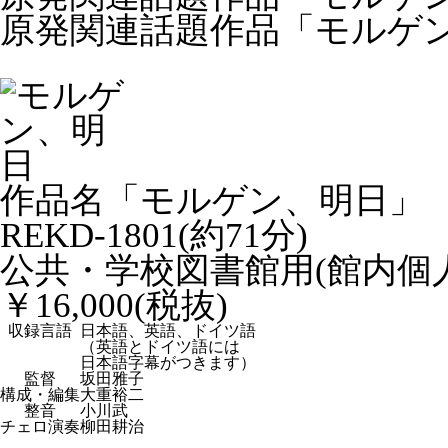
原発関連話題作品「モルゲ
作品名「モルゲン、明日」
REKD-1801(約71分)
公共・学校図書館用(館内個
￥16,000(税抜)
収録言語
日本語、英語、ドイツ語
（英語とドイツ語には
日本語字幕がつきます）
監督
坂田雅子
構成・編集
大重裕二
整音
小川武
チェロ演奏
柳田耕治