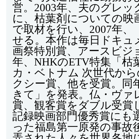
営。2003年、夫のグレ
に、枯葉剤についての映
で取材を行い、2007年
せる。本作は毎日ドキュ
画祭特別賞、アースビジョ
年、NHKのETV特集「
カ・ベトナム 次世代か
クシー賞、他を受賞。同
きて」を発表。仏・ヴァ
賞、観客賞をダブル受賞
記録映画部門優秀賞にも選
った福島第一原発の事故
弄された人々を世界各地に