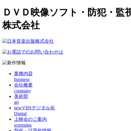
ＤＶＤ映像ソフト・防犯・監
株式会社
業務内容
business
会社概要
company
美術部
art
new
VHSデジタル化
Digital
上映会のご案内
screening
新作・話題作情報