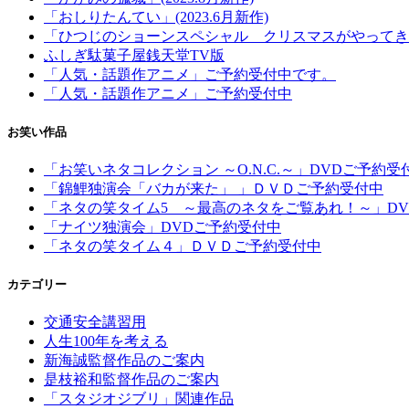
「おしりたんてい」(2023.6月新作)
「ひつじのショーンスペシャル クリスマスがやってき
ふしぎ駄菓子屋銭天堂TV版
「人気・話題作アニメ」ご予約受付中です。
「人気・話題作アニメ」ご予約受付中
お笑い作品
「お笑いネタコレクション ～O.N.C.～」DVDご予約受
「錦鯉独演会「バカが来た」 」ＤＶＤご予約受付中
「ネタの笑タイム5 ～最高のネタをご覧あれ！～」D
「ナイツ独演会」DVDご予約受付中
「ネタの笑タイム４」ＤＶＤご予約受付中
カテゴリー
交通安全講習用
人生100年を考える
新海誠監督作品のご案内
是枝裕和監督作品のご案内
「スタジオジブリ」関連作品