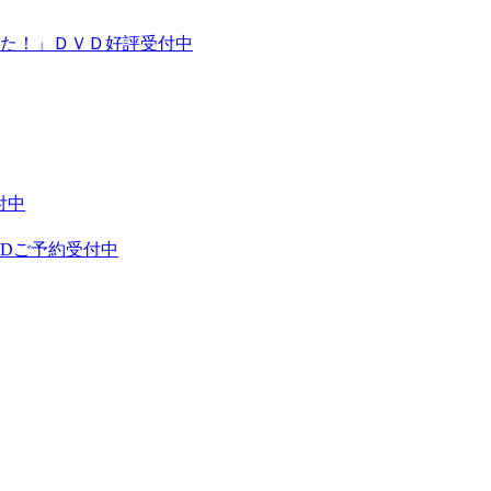
た！」ＤＶＤ好評受付中
付中
VDご予約受付中