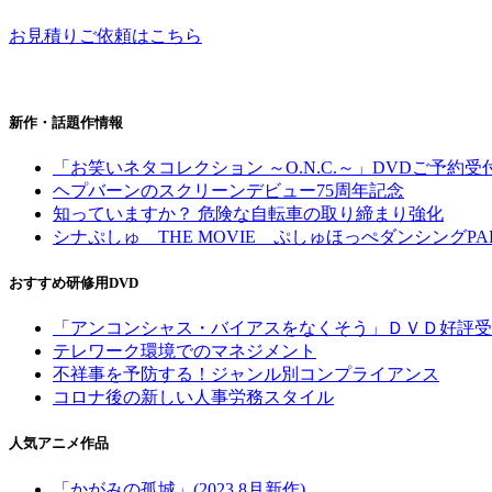
お見積りご依頼はこちら
新作・話題作情報
「お笑いネタコレクション ～O.N.C.～」DVDご予約受
ヘプバーンのスクリーンデビュー75周年記念
知っていますか？ 危険な自転車の取り締まり強化
シナぷしゅ THE MOVIE ぷしゅほっぺダンシングPA
おすすめ研修用DVD
「アンコンシャス・バイアスをなくそう」ＤＶＤ好評受
テレワーク環境でのマネジメント
不祥事を予防する！ジャンル別コンプライアンス
コロナ後の新しい人事労務スタイル
人気アニメ作品
「かがみの孤城」(2023.8月新作)