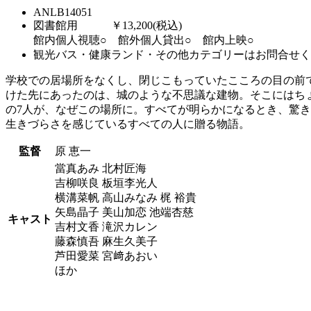
ANLB14051
図書館用 ￥13,200(税込)
館内個人視聴○ 館外個人貸出○ 館内上映○
観光バス・健康ランド・その他カテゴリーはお問合せく
学校での居場所をなくし、閉じこもっていたこころの目の前
けた先にあったのは、城のような不思議な建物。そこにはちょ
の7人が、なぜこの場所に。すべてが明らかになるとき、驚
生きづらさを感じているすべての人に贈る物語。
監督
原 恵一
當真あみ 北村匠海
吉柳咲良 板垣李光人
横溝菜帆 高山みなみ 梶 裕貴
矢島晶子 美山加恋 池端杏慈
キャスト
吉村文香 滝沢カレン
藤森慎吾 麻生久美子
芦田愛菜 宮﨑あおい
ほか