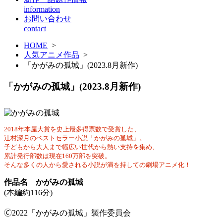
information
お問い合わせ
contact
HOME
>
人気アニメ作品
>
「かがみの孤城」(2023.8月新作)
「かがみの孤城」(2023.8月新作)
2018年本屋大賞を史上最多得票数で受賞した、
辻村深月のベストセラー小説「かがみの孤城」。
子どもから大人まで幅広い世代から熱い支持を集め、
累計発行部数は現在160万部を突破。
そんな多くの人から愛される小説が満を持しての劇場アニメ化！
作品名 かがみの孤城
(本編約116分)
🄫2022「かがみの孤城」製作委員会