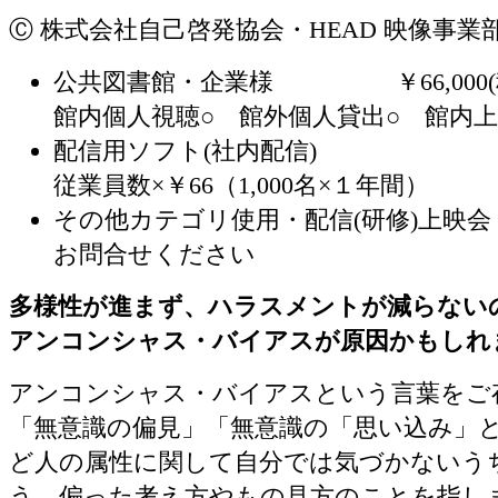
Ⓒ 株式会社自己啓発協会・HEAD 映像事業
公共図書館・企業様 ￥66,000(
館内個人視聴○ 館外個人貸出○ 館内上
配信用ソフト(社内配信)
従業員数×￥66（1,000名×１年間）
その他カテゴリ使用・配信(研修)上映会
お問合せください
多様性が進まず、ハラスメントが減らない
アンコンシャス・バイアスが原因かもしれ
アンコンシャス・バイアスという言葉をご
「無意識の偏見」「無意識の「思い込み」と
ど人の属性に関して自分では気づかないう
う、偏った考え方やもの見方のことを指し