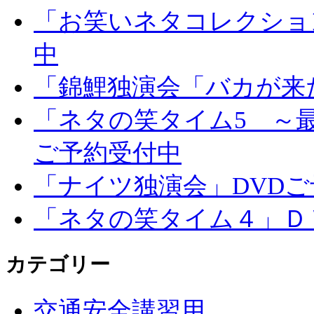
「お笑いネタコレクション 
中
「錦鯉独演会「バカが来
「ネタの笑タイム5 ～
ご予約受付中
「ナイツ独演会」DVD
「ネタの笑タイム４」Ｄ
カテゴリー
交通安全講習用