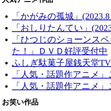
「かがみの孤城」(2023.
「おしりたんてい」(2023
「ひつじのショーンスペ
た！」ＤＶＤ好評受付中
ふしぎ駄菓子屋銭天堂T
「人気・話題作アニメ」
「人気・話題作アニメ」
お笑い作品