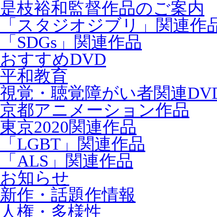
是枝裕和監督作品のご案内
「スタジオジブリ」関連作
「SDGs」関連作品
おすすめDVD
平和教育
視覚・聴覚障がい者関連DV
京都アニメーション作品
東京2020関連作品
「LGBT」関連作品
「ALS」関連作品
お知らせ
新作・話題作情報
人権・多様性