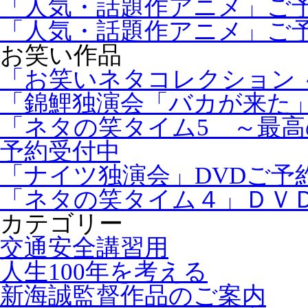
「人気・話題作アニメ」ご
「人気・話題作アニメ」ご
お笑い作品
「お笑いネタコレクション ～
「錦鯉独演会「バカが来た」
「ネタの笑タイム5 ～最高
予約受付中
「ナイツ独演会」DVDご予
「ネタの笑タイム４」ＤＶ
カテゴリー
交通安全講習用
人生100年を考える
新海誠監督作品のご案内