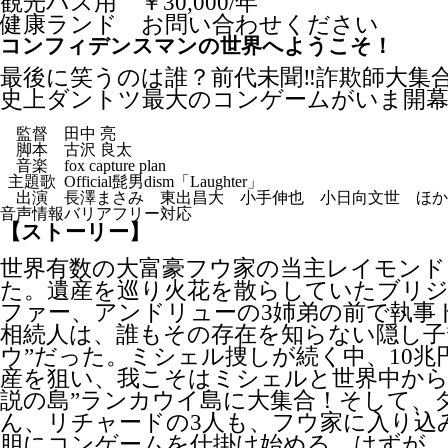
観光バス用 ￥30,000/年
健康ランド お問い合わせください
コンフィデンスマンの世界へようこそ！
最後に笑うのは誰？前代未聞‼詐欺師大集合
史上ダントツ最大のコンゲームがいま開幕
監督
田中 亮
脚本
古沢 良太
音楽
fox capture plan
主題歌
Official髭男dism「Laughter」
出演
長澤まさみ 東出昌大 小手伸也 小日向文世 ほか
音声情報
バリアフリー対応
【ストーリー】
世界有数の大富豪フウ家の当主レイモンド
た。遺産を巡り火花を散らしていたブリ
ファー、アンドリューの3姉弟の前で執事
相続人は、誰もその存在を知らない隠し子
ウ”だった。ミシェル捜しが続く中、10兆
産を狙い、我こそはミシェルと世界中から
説の島”ランカウイ島に大集合！そして、
ん、リチャードの3人も、フウ家に入り込
胆にコンゲームを仕掛け始める…はずが