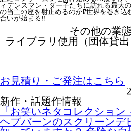
ィデンスマン・ダー子たちに訪れる最大
の当主の座を射止めるのか⁉世界を巻き込
合いが始まる‼
その他の業
ライブラリ使用（団体貸出
お見積り・ご発注はこちら
新作・話題作情報
「お笑いネタコレクション ～
ヘプバーンのスクリーンデビ