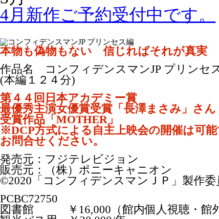
4月新作ご予約受付中です。
本物も偽物もない 信じればそれが真実
作品名 コンフィデンスマンJP プリンセ
(本編１２４分)
第４４回日本アカデミー賞
最優秀主演女優賞受賞「長澤まさみ」さん
受賞作品「MOTHER」
※DCP方式による自主上映会の開催は可能
お問合せください。
発売元：フジテレビジョン
販売元：（株）ポニーキャニオン
©2020「コンフィデンスマンＪＰ」製作委
PCBC72750
図書館 ￥16,000（館内個人視聴・館