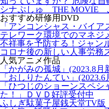
知っていますか？ 危険な自
シナぷしゅ THE MOVIE
おすすめ研修用DVD
「アンコンシャス・バイア
テレワーク環境でのマネジ
不祥事を予防する！ジャン
コロナ後の新しい人事労務
人気アニメ作品
「かがみの孤城」(2023.8月
「おしりたんてい」(2023.6
「ひつじのショーンスペシ
た！」ＤＶＤ好評受付中
ふしぎ駄菓子屋銭天堂TV版