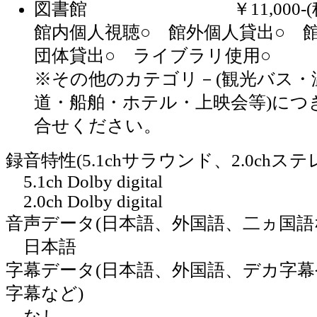
図書館 ￥11,000-(税
館内個人視聴○ 館外個人貸出○ 
団体貸出○ ライブラリ使用○
※その他のカテゴリ－(観光バス・
道・船舶・ホテル・上映会等)につ
合せください。
録音特性(5.1chサラウンド、2.0chス
5.1ch Dolby digital
2.0ch Dolby digital
音声データ(日本語、外国語、二ヵ国語
日本語
字幕データ(日本語、外国語、デカ字
字幕など)
なし