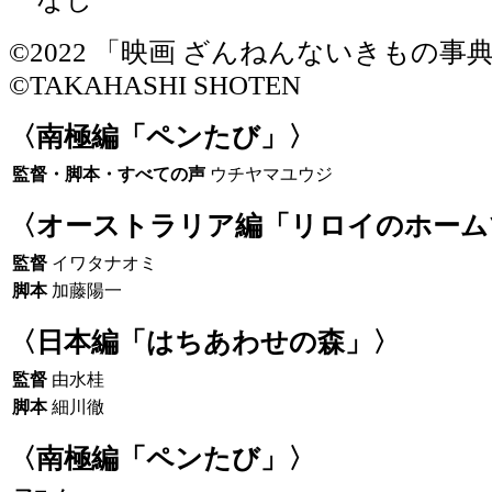
©2022 「映画 ざんねんないきもの事
©TAKAHASHI SHOTEN
〈南極編「ペンたび」〉
監督・脚本・すべての声
ウチヤマユウジ
〈オーストラリア編「リロイのホーム
監督
イワタナオミ
脚本
加藤陽一
〈日本編「はちあわせの森」〉
監督
由水桂
脚本
細川徹
〈南極編「ペンたび」〉