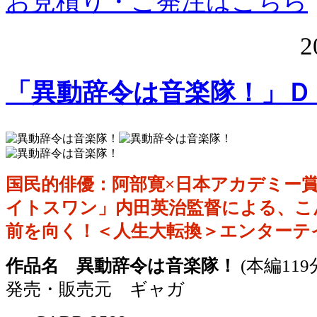
お見積り・ご発注はこちら
2
「異動辞令は音楽隊！」Ｄ
国民的俳優：阿部寛×日本アカデミー
イトスワン」内田英治監督による、こ
前を向く！＜人生大転換＞エンターテ
作品名 異動辞令は音楽隊！
(本編119
発売・販売元 ギャガ