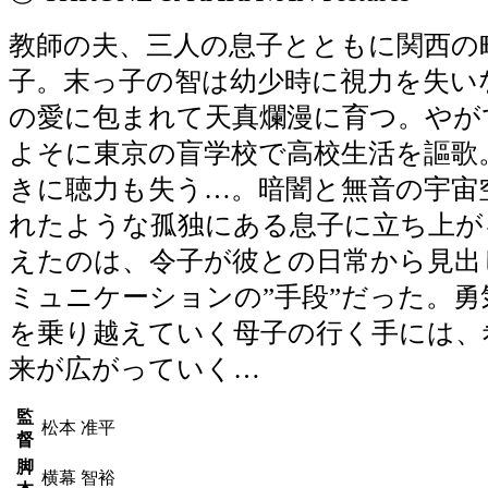
教師の夫、三人の息子とともに関西の
子。末っ子の智は幼少時に視力を失い
の愛に包まれて天真爛漫に育つ。やが
よそに東京の盲学校で高校生活を謳歌。
きに聴力も失う…。暗闇と無音の宇宙
れたような孤独にある息子に立ち上が
えたのは、令子が彼との日常から見出
ミュニケーションの”手段”だった。
を乗り越えていく母子の行く手には、
来が広がっていく…
監
松本 准平
督
脚
横幕 智裕