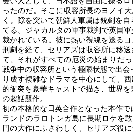
会い人として、日本語を自由に操るロ
ったのだ。そこに収容所長のヨノイ大
く。隙を突いて朝鮮人軍属は銃剣を自
てる。ジャカルタの軍事裁判で英国軍
裁かれている。彼に熱い視線を送るヨ
刑劇を経て、セリアズは収容所に移送
て、それがすべての厄災の始まりだっ
戦争中の収容所という極限状態で出会
り成す複雑なドラマを中心にして、西
的衝突を豪華キャストで描き、世界を
の超話題作。
初の本格的な日英合作となった本作で
ランドのラロトンガ島に長期ロケを敢
円の大作にふさわしく、セリアズ役に