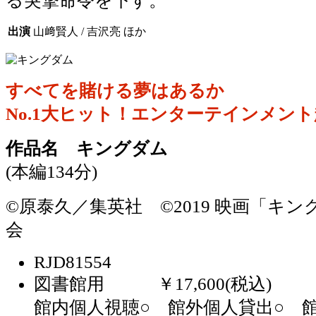
る突撃命令を下す。
出演
山﨑賢人 / 吉沢亮 ほか
すべてを賭ける夢はあるか
No.1大ヒット！エンターテインメン
作品名 キングダム
(本編134分)
©原泰久／集英社 ©2019 映画「キ
会
RJD81554
図書館用 ￥17,600(税込)
館内個人視聴○ 館外個人貸出○ 館