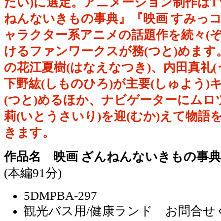
たい)に選定。アニメーション制作はT
ねんないきもの事典』『映画 すみっ
ャラクター系アニメの話題作を続々(ぞ
けるファンワークスが務(つと)めます。
の花江夏樹(はなえなつき)、内田真礼(
下野紘(しものひろ)が主要(しゅよう)
(つと)めるほか、ナビゲーターにムロ
莉(いとうさいり)を迎(むか)えて物語を
きます。
作品名 映画 ざんねんないきもの事典
(本編91分)
5DMPBA-297
観光バス用/健康ランド お問合せ