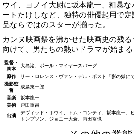
ウイ、ヨノイ大尉に坂本龍一、粗暴な
ートたけしなど、独特の俳優起用で定
品ならではのスターが揃った。
カンヌ映画祭を沸かせた映画史の残る
向けて、男たちの熱いドラマが始まる
監督・
大島渚、ポール・マイヤースバーグ
脚本
原作
サー・ロレンス・ヴァン・デル・ポスト「影の獄に
撮影監
成島東一郎
督
音楽
坂本龍一
美術
戸田重昌
デヴィッド・ボウイ、トム・コンティ、坂本龍一、
出演
トンプソン、ジョニー大倉、内田裕也