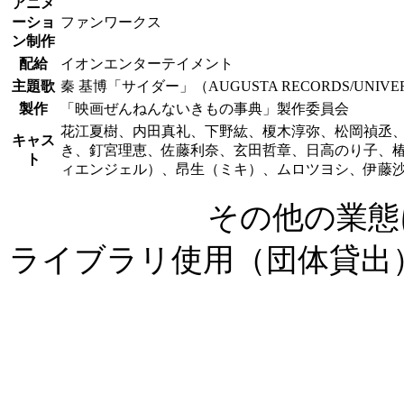
アニメ
ーショ
ファンワークス
ン制作
配給
イオンエンターテイメント
主題歌
秦 基博「サイダー」（AUGUSTA RECORDS/UNIVER
製作
「映画ぜんねんないきもの事典」製作委員会
花江夏樹、内田真礼、下野紘、榎木淳弥、松岡禎丞
キャス
き、釘宮理恵、佐藤利奈、玄田哲章、日高のり子、
ト
ィエンジェル）、昂生（ミキ）、ムロツヨシ、伊藤
その他の業態
ライブラリ使用（団体貸出