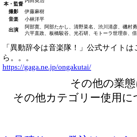
内田英治
本・監督
撮影
伊藤麻樹
音楽
小林洋平
阿部寛、阿部たかし、清野菜名、渋川清彦、磯村
出演
六平直政、板橋駿谷、光石研、モトーラ世理奈、
「異動辞令は音楽隊！」公式サイトは
ら。。。
https://gaga.ne.jp/ongakutai/
その他の業態
その他カテゴリー使用に