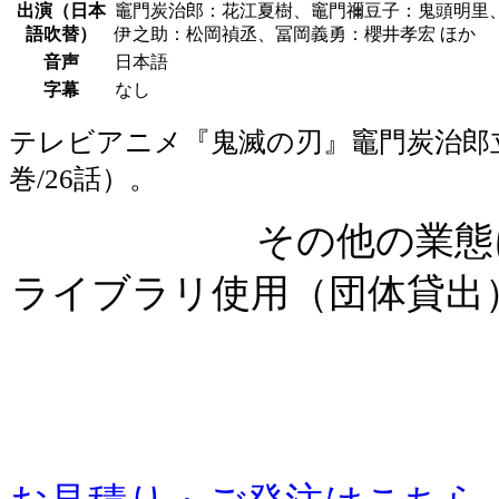
出演（日本
竈門炭治郎：花江夏樹、竈門禰豆子：鬼頭明里
語吹替）
伊之助：松岡禎丞、冨岡義勇：櫻井孝宏 ほか
音声
日本語
字幕
なし
テレビアニメ『鬼滅の刃』竈門炭治郎立
巻/26話）。
その他の業態
ライブラリ使用（団体貸出