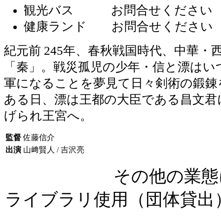
観光バス お問合せください
健康ランド お問合せください
紀元前 245年、春秋戦国時代、中華・
「秦」。戦災孤児の少年・信と漂はい
軍になることを夢見て日々剣術の鍛錬
ある日、漂は王都の大臣である昌文君
げられ王宮へ。
監督
佐藤信介
出演
山﨑賢人 / 吉沢亮
その他の業態
ライブラリ使用（団体貸出