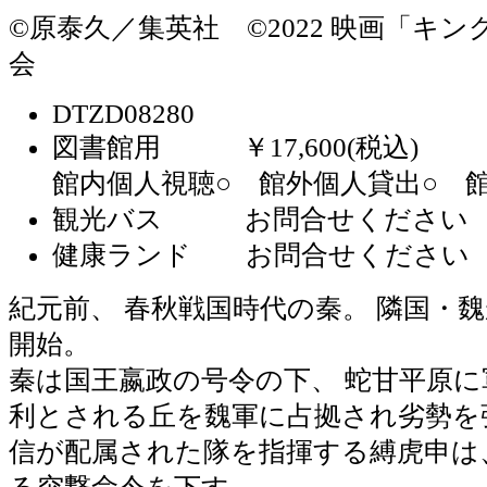
©原泰久／集英社 ©2022 映画「キ
会
DTZD08280
図書館用 ￥17,600(税込)
館内個人視聴○ 館外個人貸出○ 館
観光バス お問合せください
健康ランド お問合せください
紀元前、 春秋戦国時代の秦。 隣国・
開始。
秦は国王嬴政の号令の下、 蛇甘平原
利とされる丘を魏軍に占拠され劣勢を
信が配属された隊を指揮する縛虎申は