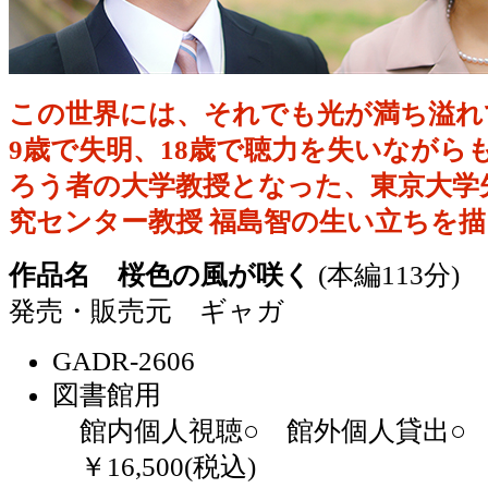
この世界には、それでも光が満ち溢れ
9歳で失明、18歳で聴力を失いながら
ろう者の大学教授となった、東京大学
究センター教授 福島智の生い立ちを
作品名 桜色の風が咲く
(本編113分)
発売・販売元 ギャガ
GADR-2606
図書館用
館内個人視聴○ 館外個人貸出○ 
￥16,500(税込)