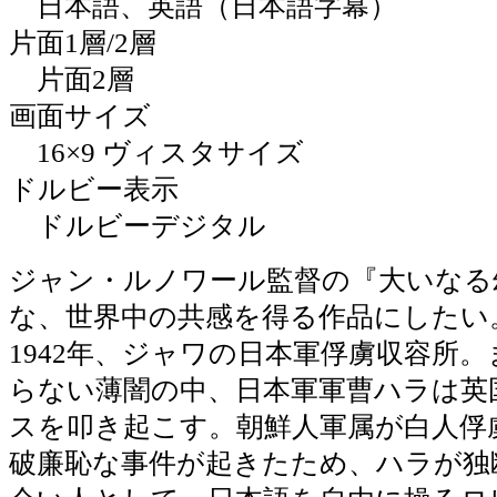
日本語、英語（日本語字幕）
片面1層/2層
片面2層
画面サイズ
16×9 ヴィスタサイズ
ドルビー表示
ドルビーデジタル
ジャン・ルノワール監督の『大いなる
な、世界中の共感を得る作品にしたい
1942年、ジャワの日本軍俘虜収容所
らない薄闇の中、日本軍軍曹ハラは英
スを叩き起こす。朝鮮人軍属が白人俘
破廉恥な事件が起きたため、ハラが独