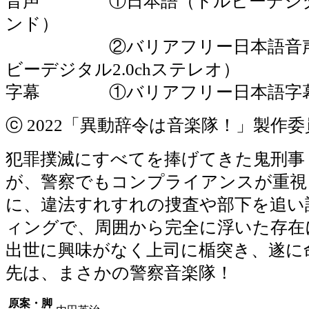
音声 ①日本語（ドルビーデジタル5
ンド）
②バリアフリー日本語音声
ビーデジタル2.0chステレオ）
字幕 ①バリアフリー日本語字
ⓒ 2022「異動辞令は音楽隊！」製作委
犯罪撲滅にすべてを捧げてきた鬼刑事
が、警察でもコンプライアンスが重視
に、違法すれすれの捜査や部下を追い
ィングで、周囲から完全に浮いた存在
出世に興味がなく上司に楯突き、遂に
先は、まさかの警察音楽隊！
原案・脚