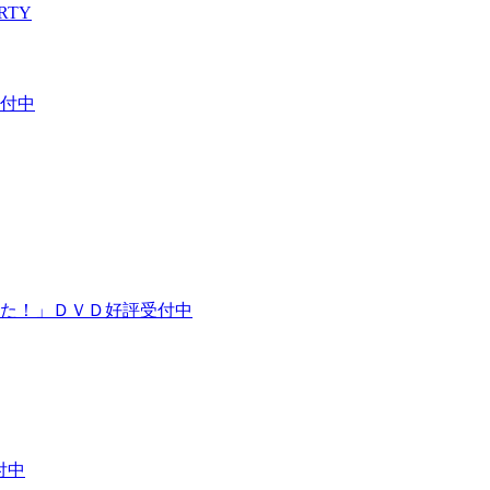
RTY
付中
た！」ＤＶＤ好評受付中
付中