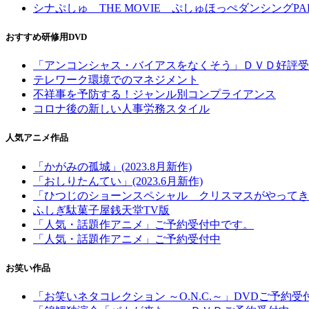
シナぷしゅ THE MOVIE ぷしゅほっぺダンシングPA
おすすめ研修用DVD
「アンコンシャス・バイアスをなくそう」ＤＶＤ好評受
テレワーク環境でのマネジメント
不祥事を予防する！ジャンル別コンプライアンス
コロナ後の新しい人事労務スタイル
人気アニメ作品
「かがみの孤城」(2023.8月新作)
「おしりたんてい」(2023.6月新作)
「ひつじのショーンスペシャル クリスマスがやってき
ふしぎ駄菓子屋銭天堂TV版
「人気・話題作アニメ」ご予約受付中です。
「人気・話題作アニメ」ご予約受付中
お笑い作品
「お笑いネタコレクション ～O.N.C.～」DVDご予約受