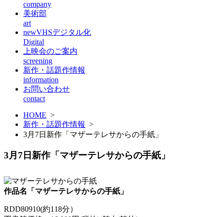
company
美術部
art
new
VHSデジタル化
Digital
上映会のご案内
screening
新作・話題作情報
information
お問い合わせ
contact
HOME
>
新作・話題作情報
>
3月7日新作「マザーテレサからの手紙」
3月7日新作「マザーテレサからの手紙」
作品名「マザーテレサからの手紙」
RDD80910(約118分）