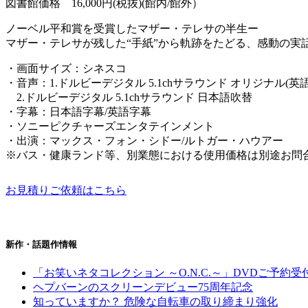
図書館価格 16,000円(税抜)(館内/館外）
ノーベル平和賞を受賞したマザー・テレサの半生ー
マザー・テレサが残した“手紙”から軌跡をたどる、感動の
・画面サイズ：シネスコ
・音声：1.ドルビーデジタル 5.1chサラウンド オリジナル(英語
2.ドルビーデジタル 5.1chサラウンド 日本語吹替
・字幕：日本語字幕/英語字幕
・ソニーピクチャーズエンタテインメント
・出演：マックス・フォン・シドー/ルトガー・ハウアー
※バス・健康ランド等、別業態における使用価格は別途お問
お見積りご依頼はこちら
新作・話題作情報
「お笑いネタコレクション ～O.N.C.～」DVDご予約受
ヘプバーンのスクリーンデビュー75周年記念
知っていますか？ 危険な自転車の取り締まり強化