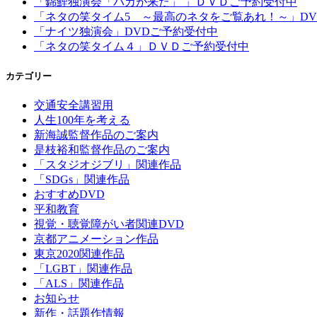
「錦鯉独演会「バカが来た」 」ＤＶＤご予約受付中
「ネタの笑タイム5 ～最高のネタをご覧あれ！～」D
「ナイツ独演会」DVDご予約受付中
「ネタの笑タイム４」ＤＶＤご予約受付中
カテゴリー
交通安全講習用
人生100年を考える
新海誠監督作品のご案内
是枝裕和監督作品のご案内
「スタジオジブリ」関連作品
「SDGs」関連作品
おすすめDVD
平和教育
視覚・聴覚障がい者関連DVD
京都アニメーション作品
東京2020関連作品
「LGBT」関連作品
「ALS」関連作品
お知らせ
新作・話題作情報