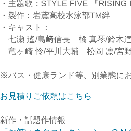
・主題歌：STYLE FIVE 『RISIN
・製作：岩鳶高校水泳部TM絆
・キャスト：
七瀬 遙/島﨑信長 橘 真琴/鈴木
竜ヶ崎 怜/平川大輔 松岡 凛/宮
※バス・健康ランド等、別業態に
お見積りご依頼はこちら
新作・話題作情報