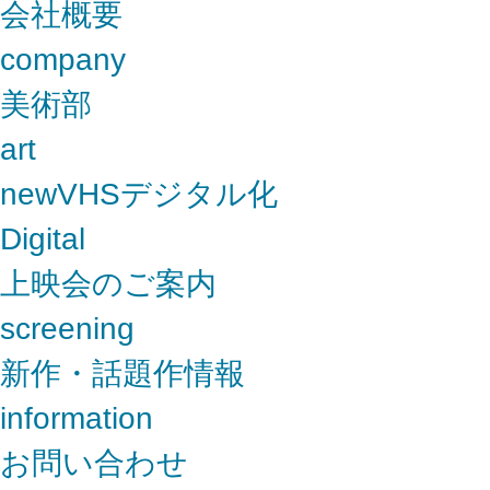
会社概要
company
美術部
art
new
VHSデジタル化
Digital
上映会のご案内
screening
新作・話題作情報
information
お問い合わせ