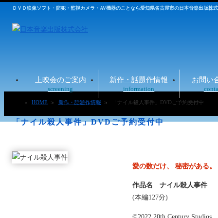
ＤＶＤ映像ソフト・防犯・監視カメラ・AV機器のことなら愛知県名古屋市の日本音楽出版株
上映会のご案内
新作・話題作情報
お問い
screening
information
conta
HOME
>
新作・話題作情報
>
「ナイル殺人事件」DVDご予約受付中
「ナイル殺人事件」DVDご予約受付中
愛の数だけ、 秘密がある。
作品名 ナイル殺人事件
(本編127分)
©2022 20th Century Studios.