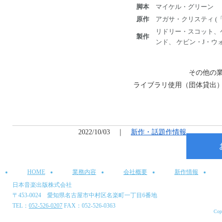
脚本
マイケル・グリーン
原作
アガサ・クリスティ (
リドリー・スコット、
製作
ンド、 ケビン・J・ウ
その他の
ライブラリ使用（団体貸出
2022/10/03 ｜
新作・話題作情報
HOME
業務内容
会社概要
新作情報
日本音楽出版株式会社
〒453-0024 愛知県名古屋市中村区名楽町一丁目6番地
TEL：
052-526-0207
FAX：052-526-0363
Cop