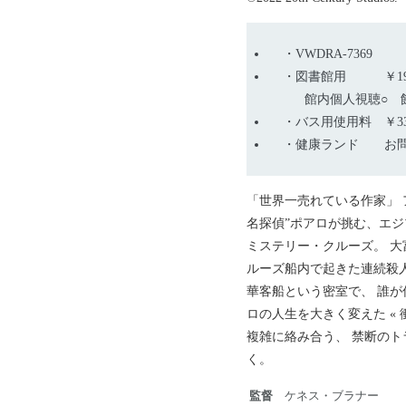
VWDRA-7369
図書館用 ￥19,8
館内個人視聴○ 
バス用使用料 ￥33,
健康ランド お問
「世界一売れている作家」 
名探偵”ポアロが挑む、エ
ミステリー・クルーズ。 
ルーズ船内で起きた連続殺人
華客船という密室で、 誰が
ロの人生を大きく変えた «
複雑に絡み合う、 禁断の
く。
監督
ケネス・ブラナー