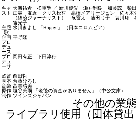
キャ
天海祐希 松重豊 ／ 新川優愛 瀬戸利樹 加藤諒 柴
スト
由美 友近 クリス松村 高橋メアリージュン 佐々木
（経済ジャーナリスト） 竜雷太 藤田弓子 哀川翔 
笛光子
主題
氷川きよし 「Happy!」 （日本コロムビア）
歌
企画
平野隆
プロ
デュ
ース
プロ
岡田有正 下田淳行
デュ
ーサ
ー
監督
前田哲
脚本
斉藤ひろし
音楽
富貴晴美
原作
垣谷美雨 「老後の資金がありません」（中公文庫）
制作
ツインズジャパン
その他の業
ライブラリ使用（団体貸出