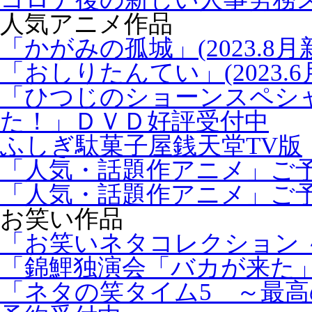
人気アニメ作品
「かがみの孤城」(2023.8月
「おしりたんてい」(2023.6
「ひつじのショーンスペシ
た！」ＤＶＤ好評受付中
ふしぎ駄菓子屋銭天堂TV版
「人気・話題作アニメ」ご
「人気・話題作アニメ」ご
お笑い作品
「お笑いネタコレクション ～
「錦鯉独演会「バカが来た」
「ネタの笑タイム5 ～最高