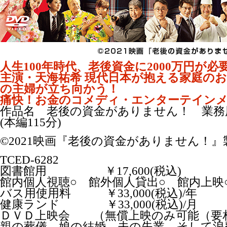
人生100年時代、老後資金に2000万円が必
主演・天海祐希 現代日本が抱える家庭の
の主婦が立ち向かう！
痛快！お金のコメディ・エンターテイン
作品名 老後の資金がありません！ 業務
(本編115分)
©2021映画『老後の資金がありません！
TCED-6282
図書館用 ￥17,600(税込)
館内個人視聴○ 館外個人貸出○ 館内上映
バス用使用料 ￥33,000(税込)/年
健康ランド ￥33,000(税込)/月
ＤＶＤ上映会 （無償上映のみ可能（要
親の葬儀、娘の結婚、夫の失業、そして浪