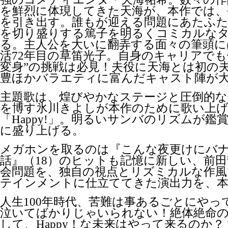
を鮮烈に体現してきた天海が、本作では、
を引き出す。誰もが迎える問題にあたふ
を切り盛りする篤子を明るくコミカルな
る。主人公を大いに翻弄する面々の筆頭に
活72年目の草笛光子。自身のキャリアでも
変身”の挑戦は必見！夫役に天海とは初の
豊ほかバラエティに富んだキャスト陣が
主題歌は、煌びやかなステージと圧倒的な
を博す氷川きよしが本作のために歌い上
「Happy!」。明るいサンバのリズムが鑑
に盛り上げる。
メガホンを取るのは『こんな夜更けにバナ
話』（18）のヒットも記憶に新しい、前
会問題を、独自の視点とリズミカルな作風
テインメントに仕立ててきた演出力を、
人生100年時代、苦難は事あるごとにやっ
泣いてばかりじゃいられない！絶体絶命
して、Happy！な未来はやって来るのか？