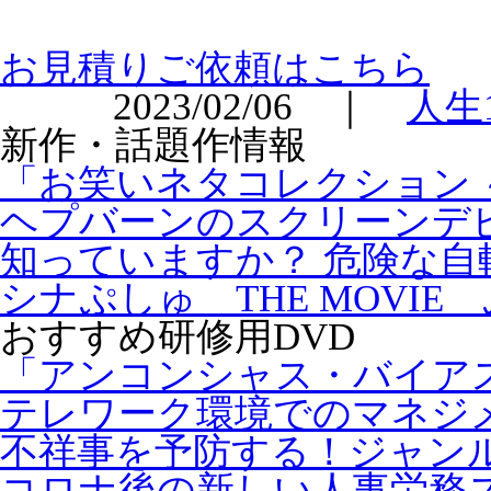
お見積りご依頼はこちら
2023/02/06 ｜
人生
新作・話題作情報
「お笑いネタコレクション ～
ヘプバーンのスクリーンデビ
知っていますか？ 危険な自
シナぷしゅ THE MOVIE
おすすめ研修用DVD
「アンコンシャス・バイア
テレワーク環境でのマネジ
不祥事を予防する！ジャン
コロナ後の新しい人事労務