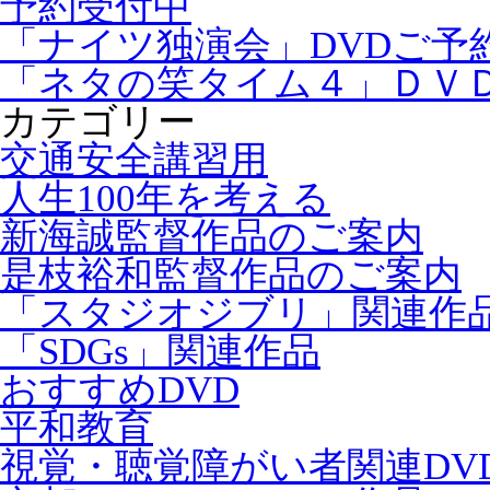
予約受付中
「ナイツ独演会」DVDご予
「ネタの笑タイム４」ＤＶ
カテゴリー
交通安全講習用
人生100年を考える
新海誠監督作品のご案内
是枝裕和監督作品のご案内
「スタジオジブリ」関連作
「SDGs」関連作品
おすすめDVD
平和教育
視覚・聴覚障がい者関連DV