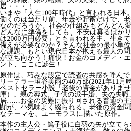
居・・・！
いまや「人生100年時代」と言われる日本
働くのは当たり前、年金や貯蓄だけで、老
なのだろうか。社会の仕組みもどんどん
どんなに準備をしても、不安は募るばかり
は2000万円必要」とも言われる中、生き
備えが必要なのか？そんな社会の最小単位
な課題、もとい現代日本が抱える最大の問
が立ち向かう！痛快！お金のコメディ・
ント、ここに誕生！
原作は、巧みな設定で読者の共感を呼んで
リーテラー垣谷美雨の40万部(2021年11
ベストセラー小説「老後の資金がありませ
庫）。親の葬式、子供の派手婚、夫の失職
居……お金の災難に振り回される普通の主
闘が、小気味よく綴られる。老後の資金問
なテーマを、ユーモラスに描いた原作。
本作の主人公・篤子役に白羽の矢が立てら
強のコメディエンヌ・天海祐希。数々の作