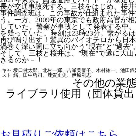
長が交通事故死する。三枝をはじめ、桜井
事件調査班は、この事故が仕組まれた事件
う。一方、2009年の東京でも政府高官が
していた。警察が事故として発表する中、
を疑っていた。時刻は23時23分。繋がる
再び鳴り出す！驚異のバイオテロから日本
渦巻く深い闇に立ち向かう”現在”と”過去”
そして、三枝と桜井は、”現在”で遂に大
きるのか－！
キャ
坂口健太郎、北村一輝、吉瀬美智子、木村祐一、池田鉄
スト
緒、田中哲司、鹿賀丈史、伊原剛志
その他の業
ライブラリ使用（団体貸出
お見積りご依頼はこちら