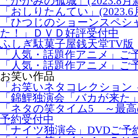
「かがみの孤城」(2023.8月
「おしりたんてい」(2023.6
「ひつじのショーンスペシ
た！」ＤＶＤ好評受付中
ふしぎ駄菓子屋銭天堂TV版
「人気・話題作アニメ」ご
「人気・話題作アニメ」ご
お笑い作品
「お笑いネタコレクション ～
「錦鯉独演会「バカが来た」
「ネタの笑タイム5 ～最高
予約受付中
「ナイツ独演会」DVDご予