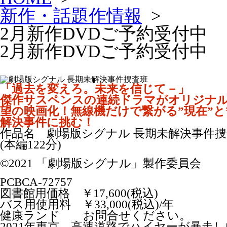
新作・話題作情報
>
2月新作DVDご予約受付中
2月新作DVDご予約受付中
「過去を変えろ。未来を信じて－」
傑作サスペンスの連続ドラマがオリジナ
望の映画化！無線機だけで繋がる”現在”と
解決事件に挑む！
作品名 劇場版シグナル 長期未解決事件
(本編122分)
©2021 「劇場版シグナル」製作委員会
PCBCA-72757
図書館用価格 ￥17,600(税込)
バス用使用料 ￥33,000(税込)/年
健康ランド お問合せください。
2021年東京。高速道路でハイヤーが暴走