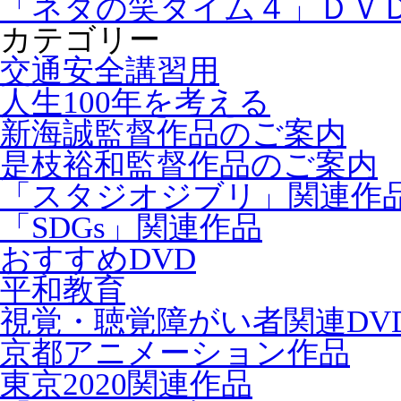
「ネタの笑タイム４」ＤＶ
カテゴリー
交通安全講習用
人生100年を考える
新海誠監督作品のご案内
是枝裕和監督作品のご案内
「スタジオジブリ」関連作
「SDGs」関連作品
おすすめDVD
平和教育
視覚・聴覚障がい者関連DV
京都アニメーション作品
東京2020関連作品