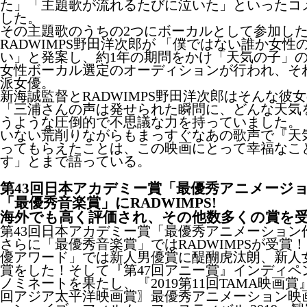
た」「主題歌が流れるたびに泣いた」といったコメ
した。
その主題歌のうちの2つにボーカルとして参加し
RADWIMPS野田洋次郎が 「僕ではない誰か女
い」と発案し、約1年の期問をかけ「天気の子」
女性ボーカル選定のオーディションが行われ、そ
派女優。
新海誠監督とRADWIMPS野田洋次郎はそんな彼女
「三浦さんの声は発せられた瞬問に、どんな天気
うような圧倒的で不思議な力を持っていました。
いない荒削りながらもまっすぐなあの歌声で『天
ってもらえたことは、この映画にとって幸福なこ
す」とまで語っている。
第43回日本アカデミー賞「最優秀アニメージ
「最優秀音楽賞」にRADWIMPS!
海外でも高く評価され、その他数多くの賞を
第43回日本アカデミー賞「最優秀アニメーション
さらに「最優秀音楽賞」ではRADWIMPSが受賞
優アワード」では新人男優賞に醍醐虎汰朗、新人
賞をした！そして『第47回アニー賞』インディペ
ノミネートを果たし、『2019第11回TAMA映画賞
回アジア太平洋映画賞〗最優秀アニメーション映