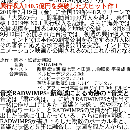
興行収入140.5億円を突破した大ヒット作！
2019年7月19日（金）に全国359館448スクリー
画『天気の子』。観客動員1000万人を超え、興行収
破！2019年 N0.1 興行収入を記録。さらに海外
公開規模を上回る140の国と地域で公開し、8月8
9月12日に公開された台湾では、初週の興行収入
た、インドでは本作の劇場公開を希望する5万人
その署名に応える形で劇場公開を実施。インドで
ニメーション映画が公開されるのはこれが初とな
原作・脚本・監督
新海誠
音楽
RADWIMPS
キャスト
醍醐虎汰朗 森七菜 本田翼 吉柳咲良 平泉成 
音声情報
ドルビーデジタル2.0ch
ドルビーデジタル5.1ch
英語主題歌版5.1chドルビーデジタル
バリアフリー日本語音声ガイド2.0ch ドル
音楽RADWIMPS×新海誠による奇跡の “音楽
音楽は『君の名は。』に続きRADWIMPSが担当
一緒に作り上げてきた “音楽と映像”。空や雨な
「新海ワールド」とRADWIMPSの楽曲が作用し
出した映像に仕上がっている。さらに前作同様、
RADWIMPSが書き下ろした複数のボーカル曲と
音楽が映像と見事に融合し、映画を観た人からは