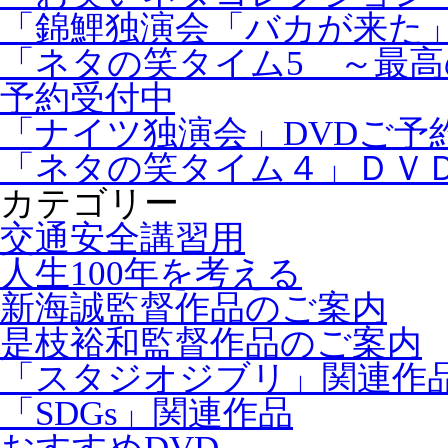
「錦鯉独演会「バカが来た」
「ネタの笑タイム5 ～最高
予約受付中
「ナイツ独演会」DVDご予
「ネタの笑タイム４」ＤＶ
カテゴリー
交通安全講習用
人生100年を考える
新海誠監督作品のご案内
是枝裕和監督作品のご案内
「スタジオジブリ」関連作
「SDGs」関連作品