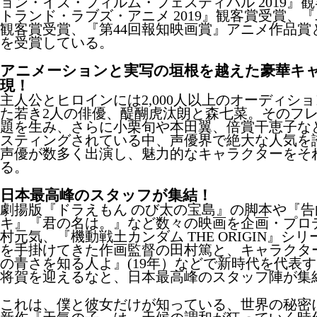
ョン・イズ・フィルム・フェスティバル 2019』
トランド・ラブズ・アニメ 2019』観客賞受賞、『ユ
観客賞受賞、『第44回報知映画賞』アニメ作品賞
を受賞している。
アニメーションと実写の垣根を越えた豪華キ
現！
主人公とヒロインには2,000人以上のオーディシ
た若き2人の俳優、醍醐虎汰朗と森七菜。そのフ
題を生み、さらに小栗旬や本田翼、倍賞干恵子な
スティングされている中、声優界で絶大な人気を
声優が数多く出演し、魅力的なキャラクターをそ
る。
日本最高峰のスタッフが集結！
劇揚版『ドラえもん のび太の宝島』の脚本や『
キ』『君の名は。』など数々の映画を企画・プロ
村元気、『機動戦土カンダム THE ORIGIN』シ
を手掛けてきた作画監督の田村篤と、キャラクタ
の青さを知る人よ』(19年）などで新時代を代表
将賀を迎えるなと、日本最高峰のスタッフ陣が集
これは、僕と彼女だけが知っている、世界の秘密