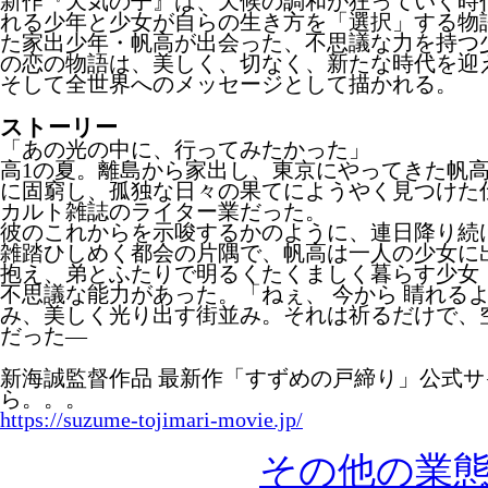
新作『天気の子』は、天候の調和が狂っていく時
れる少年と少女が自らの生き方を「選択」する物
た家出少年・帆高が出会った、不思議な力を持つ
の恋の物語は、美しく、切なく、新たな時代を迎
そして全世界へのメッセージとして描かれる。
ストーリー
「あの光の中に、行ってみたかった」
高1の夏。離島から家出し、東京にやってきた帆
に固窮し、孤独な日々の果てにようやく見つけた
カルト雑誌のライター業だった。
彼のこれからを示唆するかのように、連日降り続
雑踏ひしめく都会の片隅で、帆高は一人の少女に
抱え、弟とふたりで明るくたくましく暮らす少女
不思議な能力があった。「ねぇ、 今から 睛れる
み、美しく光り出す街並み。それは祈るだけで、
だった―
新海誠監督作品 最新作「すずめの戸締り」公式
ら。。。
https://suzume-tojimari-movie.jp/
その他の業