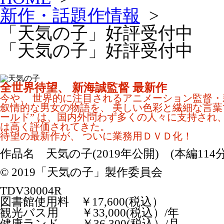
新作・話題作情報
>
「天気の子」好評受付中
「天気の子」好評受付中
全世界待望、 新海誠監督 最新作
今や、 世界的に注目されるアニメーション監督・
叙情的な男女の物語を、 美しい色彩と繊細な言葉
ールド” は、国内外問わず多くの人々に支持され
は高く評価されてきた。
待望の最新作が、 ついに業務用ＤＶＤ化！
作品名 天気の子(2019年公開)
(本編114
© 2019「天気の子」製作委員会
TDV30004R
図書館使用料 ￥17,600(税込）
観光バス用 ￥33,000(税込）/年
健康ランド ￥36,300(税込）/月